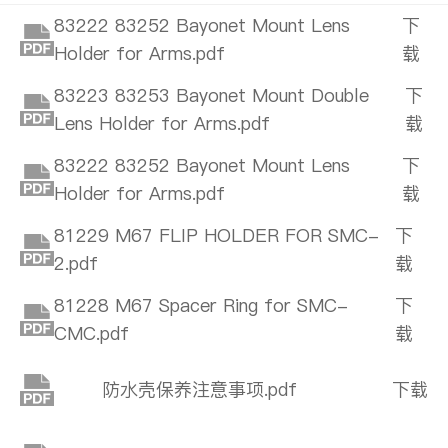
83222 83252 Bayonet Mount Lens
下
Holder for Arms.pdf
载
83223 83253 Bayonet Mount Double
下
Lens Holder for Arms.pdf
载
83222 83252 Bayonet Mount Lens
下
Holder for Arms.pdf
载
81229 M67 FLIP HOLDER FOR SMC-
下
2.pdf
载
81228 M67 Spacer Ring for SMC-
下
CMC.pdf
载
防水壳保养注意事项.pdf
下载